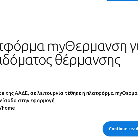
λατφόρμα myΘερμανση γ
πιδόματος θέρμανσης
e της ΑΑΔΕ, σε λειτουργία τέθηκε η πλατφόρμα myΘερμα
ν είσοδο στην εφαρμογή
!/home
Continue rea