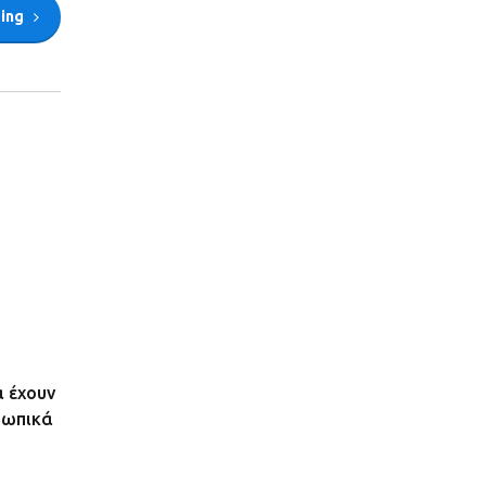
ding
α έχουν
σωπικά