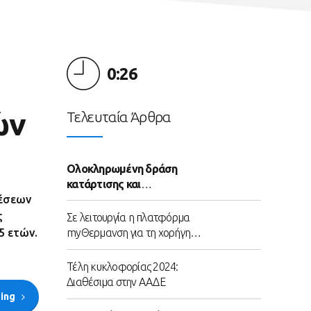
0:26
ών
Τελευταία Άρθρα
Ολοκληρωμένη δράση
κατάρτισης και
απασχόλησης ανέργων
θέσεων
ηλικίας 25-45 ετών
ς
Σε λειτουργία η πλατφόρμα
myΘερμανση για τη χορήγηση
5 ετών.
του επιδόματος θέρμανσης
Τέλη κυκλοφορίας 2024:
Διαθέσιμα στην ΑΑΔΕ
ding