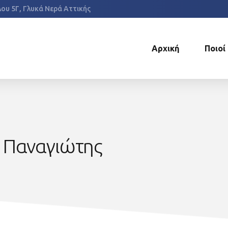
έλου 5Γ, Γλυκά Νερά Αττικής
Αρχική
Ποιοί
ς Παναγιώτης