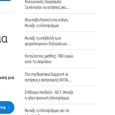
Κοινωνικός τουρισμός:
Ξεκίνησαν οι αιτήσεις για
300.000 επιταγές
Φωτοβολταϊκά στη στέγη:
Άνοιξε η πλατφόρμα
ια
Άνοιξε η υποβολή των
φορολογικών δηλώσεων
2022
Κατώτατος μισθός: 780 ευρώ
από 1η Απριλίου
Στο myBusinessSupport οι
νση για
αιτήσεις επιστροφής ΦΠΑ
από αγρότες ειδικού
καθεστώτος
Επίδομα παιδιού - Α21: Άνοιξε
η ηλεκτρονική πλατφόρμα
ding
Άνοιξε η πλατφόρμα για το