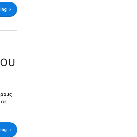
ding
ίου
όρους
 σε
ding