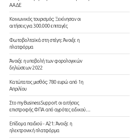
ΑΑΔΕ
Κοινωνικός τουρισμός: Ξεκίνησαν οι
αιτήσεις για 300.000 επιταγές
Φωτοβολταϊκά στη στέγη: Άνοιξε η
πλατφόρμα
Άνοιξε η υποβολή των φορολογικών
δηλώσεων 2022
Κατώτατος μισθός: 780 ευρώ από 1η
Απριλίου
Στο myBusinessSupport οι αιτήσεις
επιστροφής ΦΠΑ από αγρότες ειδικού
καθεστώτος
Επίδομα παιδιού - Α21: Άνοιξε η
ηλεκτρονική πλατφόρμα