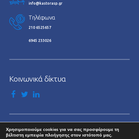
info@kastorasp.gr
Τηλέφωνα
210 6525657
6945 233026
Κοινωνικά δίκτυα
Χρησιμοποιούμε cookies για να σας προσφέρουμε τη
Copyright by
Kastorasp.gr
. Με την επιφύλαξη παντός
βέλτιστη εμπειρία πλοήγησης στον ιστότοπό μας.
δικαιώματος.