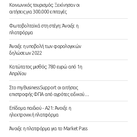
Κοινωνικός τουρισμός: Ξεκίνησαν οι
αιτήσεις για 300.000 επιταγές
Φωτοβολταϊκά στη στέγη: Άνοιξε η
πλατφόρμα
Άνοιξε η υποβολή των φορολογικών
δηλώσεων 2022
Κατώτατος μισθός: 780 ευρώ από 1η
Απριλίου
Στο myBusinessSupport οι αιτήσεις
επιστροφής ΦΠΑ από αγρότες ειδικού
καθεστώτος
Επίδομα παιδιού - Α21: Άνοιξε η
ηλεκτρονική πλατφόρμα
Άνοιξε η πλατφόρμα για το Market Pass