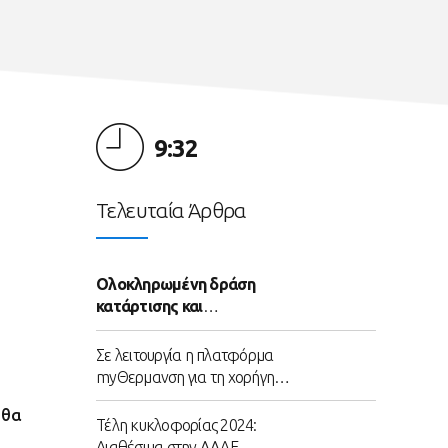
9:32
Τελευταία Άρθρα
Ολοκληρωμένη δράση
κατάρτισης και
απασχόλησης ανέργων
ηλικίας 25-45 ετών
Σε λειτουργία η πλατφόρμα
myΘερμανση για τη χορήγηση
του επιδόματος θέρμανσης
 θα
Τέλη κυκλοφορίας 2024:
Διαθέσιμα στην ΑΑΔΕ