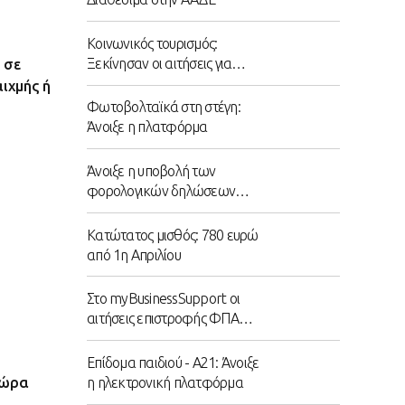
Κοινωνικός τουρισμός:
Ξεκίνησαν οι αιτήσεις για
 σε
300.000 επιταγές
ιχμής ή
Φωτοβολταϊκά στη στέγη:
Άνοιξε η πλατφόρμα
Άνοιξε η υποβολή των
φορολογικών δηλώσεων
2022
Κατώτατος μισθός: 780 ευρώ
από 1η Απριλίου
Στο myBusinessSupport οι
αιτήσεις επιστροφής ΦΠΑ
από αγρότες ειδικού
καθεστώτος
Επίδομα παιδιού - Α21: Άνοιξε
η ηλεκτρονική πλατφόρμα
 ώρα