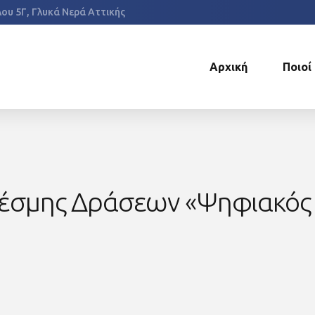
έλου 5Γ, Γλυκά Νερά Αττικής
Αρχική
Ποιοί
έσμης Δράσεων «Ψηφιακός