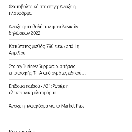
Φωτοβολταϊκά στη στέγη: Άνοιξε η
πλατφόρμα
Άνοιξε η υποβολή των φορολογικών
δηλώσεων 2022
Κατώτατος μισθός: 780 ευρώ από 1η
Απριλίου
Στο myBusinessSupport οι αιτήσεις
επιστροφής ΦΠΑ από αγρότες ειδικού
καθεστώτος
Επίδομα παιδιού - Α21: Άνοιξε η
ηλεκτρονική πλατφόρμα
Άνοιξε η πλατφόρμα για το Market Pass
Κατηγορίες