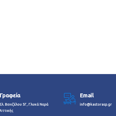
Γραφεία
Email
Ελ. Βενιζέλου 5Γ, Γλυκά Νερά
info@kastorasp.gr
Αττικής