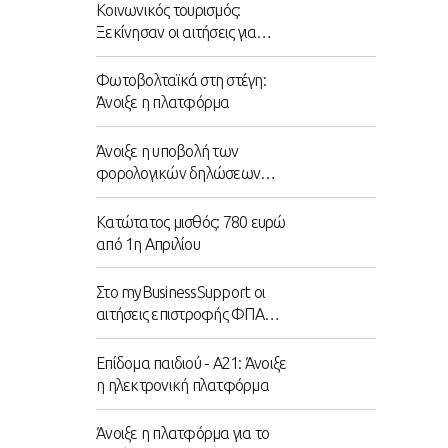
Κοινωνικός τουρισμός:
Ξεκίνησαν οι αιτήσεις για
300.000 επιταγές
Φωτοβολταϊκά στη στέγη:
Άνοιξε η πλατφόρμα
Άνοιξε η υποβολή των
φορολογικών δηλώσεων
2022
Κατώτατος μισθός: 780 ευρώ
από 1η Απριλίου
Στο myBusinessSupport οι
αιτήσεις επιστροφής ΦΠΑ
από αγρότες ειδικού
καθεστώτος
Επίδομα παιδιού - Α21: Άνοιξε
η ηλεκτρονική πλατφόρμα
Άνοιξε η πλατφόρμα για το