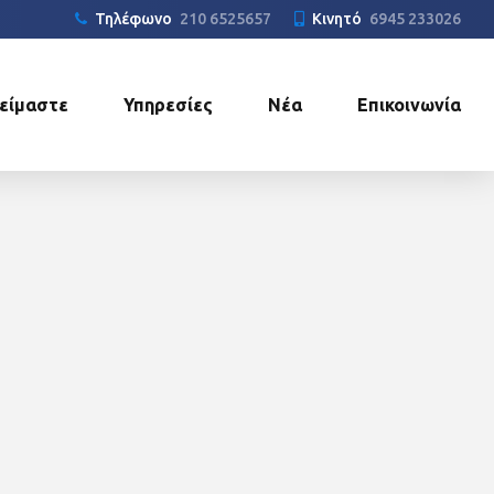
Τηλέφωνο
210 6525657
Κινητό
6945 233026
 είμαστε
Υπηρεσίες
Νέα
Επικοινωνία