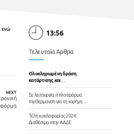
, ενώ
13:56
Τελευταία Άρθρα
Ολοκληρωμένη δράση
κατάρτισης και
απασχόλησης ανέργων
NEXT
ηλικίας 25-45 ετών
Σε λειτουργία η πλατφόρμα
τρονική
myΘερμανση για τη χορήγηση
τφόρμα
του επιδόματος θέρμανσης
Τέλη κυκλοφορίας 2024:
Διαθέσιμα στην ΑΑΔΕ