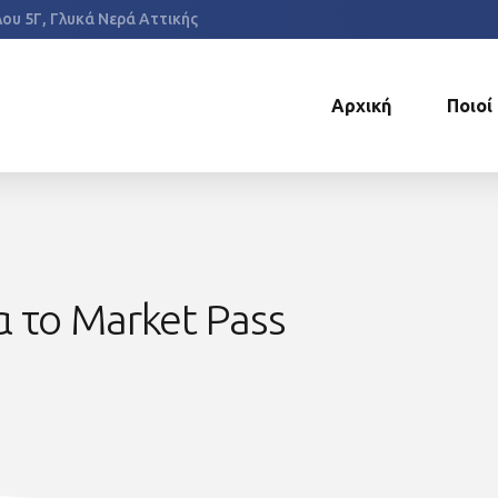
έλου 5Γ, Γλυκά Νερά Αττικής
Αρχική
Ποιοί
α το Market Pass